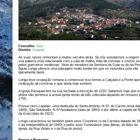
Concelho
:
Seia
Distrito
:
Guarda
As suas raízes remontam à muitos séculos atrás. Se nós estudarmos a origem
sua palavra está relacionada com a saia de malha, feita de correias e couros u
pelos guerreiros medievais. Vista do miradoiro da Senhora da Guia ou do da Pe
Águia Loriga oferece uma paisagem muito bonita em que se vislumbra uma vila
tipicamente beirã.
Loriga teve ocupação romana a comprovar isso temos a Calçada e a Ponte que
civilização ali construiu e que ainda hoje existem.
A Igreja Paroquial tem na sua fachada a inscrição de 1233. Sabemos hoje que e
pedra não pertence à actual Igreja tendo ali sido colocada aquando do restauro
1755.
Possui cinco capelas, uma dedicada ao Santo António; N.Sª. do Carmo (esta da
1900); São Sebastião; N.Sª Auxiliadora (data de 1893) e por último a capela de N
da Guia (data de 1921).
Loriga caracteriza-se também pelos seus Cruzeiros (o da Carreira datado de 1
o da Independência de 1940) e pelos seus Fontanários (das Almas; do Adro da
Igreja; da Rua Viriato e o da Rua do porto).
Festas e Romarias