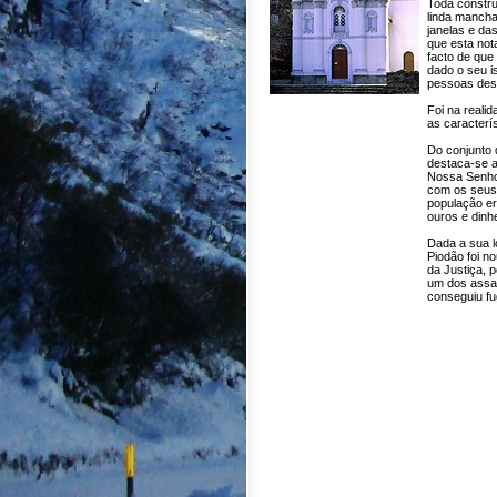
Toda constru
linda mancha
janelas e da
que esta not
facto de que 
dado o seu is
pessoas desl
Foi na reali
as caracterí
Do conjunto 
destaca-se a
Nossa Senho
com os seus 
população er
ouros e dinhe
Dada a sua l
Piodão foi n
da Justiça, 
um dos assas
conseguiu fug