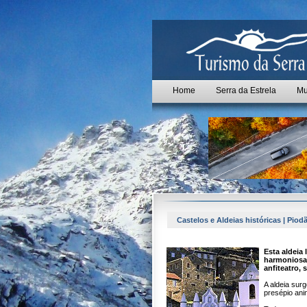
Home
Serra da Estrela
Mu
Castelos e Aldeias históricas | Piod
Esta aldeia
harmoniosa
anfiteatro,
A aldeia sur
presépio an