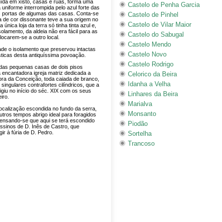
ída em xisto, casas e ruas, forma uma
Castelo de Penha Garcia
 uniforme interrompida pelo azul forte das
s portas de algumas das casas. Conta-se
Castelo de Pinhel
a de cor dissonante teve a sua origem no
Castelo de Vilar Maior
a única loja da terra só tinha tinta azul e,
olamento, da aldeia não era fácil para as
Castelo do Sabugal
ocarem-se a outro local.
Castelo Mendo
dade o isolamento que preservou intactas
Castelo Novo
sticas desta antiquíssima povoação.
Castelo Rodrigo
das pequenas casas de dois pisos
 encantadora igreja matriz dedicada a
Celorico da Beira
ra da Conceição, toda caiada de branco,
Idanha a Velha
singulares contrafortes cilíndricos, que a
igiu no início do séc. XIX com os seus
Linhares da Beira
iro.
Marialva
ocalização escondida no fundo da serra,
Monsanto
outros tempos abrigo ideal para foragidos
pensando-se que aqui se terá escondido
Piodão
sinos de D. Inês de Castro, que
ir à fúria de D. Pedro.
Sortelha
Trancoso