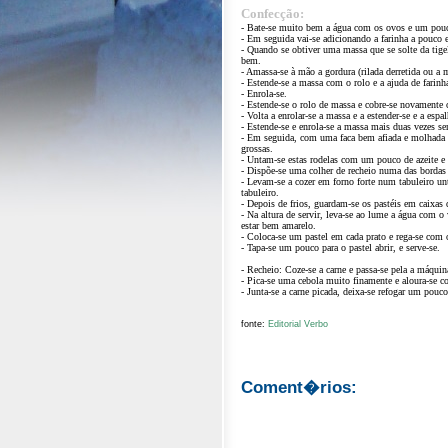
Confecção:
- Bate-se muito bem a água com os ovos e um pouc
- Em seguida vai-se adicionando a farinha a pouco 
- Quando se obtiver uma massa que se solte da tigel
bem.
- Amassa-se à mão a gordura (rilada derretida ou a m
- Estende-se a massa com o rolo e a ajuda de farinh
- Enrola-se.
- Estende-se o rolo de massa e cobre-se novamente 
- Volta a enrolar-se a massa e a estender-se e a espal
- Estende-se e enrola-se a massa mais duas vezes s
- Em seguida, com uma faca bem afiada e molhada e
grossas.
- Untam-se estas rodelas com um pouco de azeite e
- Dispõe-se uma colher de recheio numa das bordas 
- Levam-se a cozer em forno forte num tabuleiro u
tabuleiro.
- Depois de frios, guardam-se os pastéis em caixas 
- Na altura de servir, leva-se ao lume a água com o vi
estar bem amarelo.
- Coloca-se um pastel em cada prato e rega-se com o c
- Tapa-se um pouco para o pastel abrir, e serve-se.
- Recheio: Coze-se a carne e passa-se pela a máquin
- Pica-se uma cebola muito finamente e aloura-se c
- Junta-se a carne picada, deixa-se refogar um pouc
fonte:
Editorial Verbo
Coment�rios: