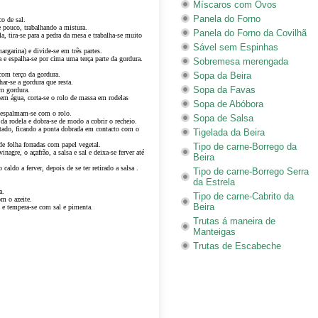
Míscaros com Ovos
Panela do Forno
o de sal.
e pouco, trabalhando a mistura.
Panela do Forno da Covilhã
a, tira-se para a pedra da mesa e trabalha-se muito
Sável sem Espinhas
argarina) e divide-se em três partes.
a e espalha-se por cima uma terça parte da gordura.
Sobremesa merengada
com terço da gordura.
Sopa da Beira
har-se a gordura que resta.
Sopa da Favas
em gordura.
m água, corta-se o rolo de massa em rodelas
Sopa de Abóbora
 espalmam-se com o rolo.
Sopa de Salsa
da rodela e dobra-se de modo a cobrir o recheio.
ntado, ficando a ponta dobrada em contacto com o
Tigelada da Beira
de folha forradas com papel vegetal.
Tipo de carne-Borrego da
nagre, o açafrão, a salsa e sal e deixa-se ferver até
Beira
aldo a ferver, depois de se ter retirado a salsa .
Tipo de carne-Borrego Serra
da Estrela
a.
Tipo de carne-Cabrito da
om o azeite.
Beira
o e tempera-se com sal e pimenta.
Trutas á maneira de
Manteigas
Trutas de Escabeche