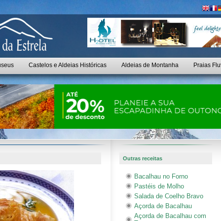
seus
Castelos e Aldeias Históricas
Aldeias de Montanha
Praias Flu
Outras receitas
Bacalhau no Forno
Pastéis de Molho
Salada de Coelho Bravo
Açorda de Bacalhau
Açorda de Bacalhau com