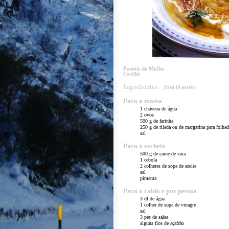
Pastéis de Molho
Covilhã
Ingredientes:
Para 10 pastéis
Para a massa
1 chávena de água
2 ovos
500 g de farinha
250 g de rilada ou de margarina para folha
sal
Para o recheio
500 g de carne de vaca
1 cebola
2 colheres de sopa de azeite
sal
pimenta
Para o caldo e por pessoa
3 dl de água
1 colher de sopa de vinagre
sal
3 pés de salsa
alguns fios de açafrão