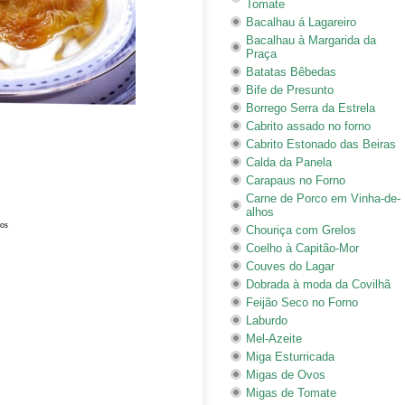
Tomate
Bacalhau á Lagareiro
Bacalhau à Margarida da
Praça
Batatas Bêbedas
Bife de Presunto
Borrego Serra da Estrela
Cabrito assado no forno
Cabrito Estonado das Beiras
Calda da Panela
Carapaus no Forno
Carne de Porco em Vinha-de-
alhos
dos
Chouriça com Grelos
Coelho à Capitão-Mor
Couves do Lagar
Dobrada à moda da Covilhã
Feijão Seco no Forno
Laburdo
Mel-Azeite
Miga Esturricada
Migas de Ovos
Migas de Tomate