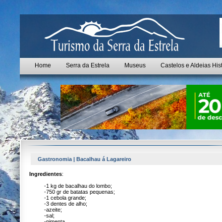
Home
Serra da Estrela
Museus
Castelos e Aldeias His
Gastronomia | Bacalhau á Lagareiro
Ingredientes
:
-1 kg de bacalhau do lombo;
-750 gr de batatas pequenas;
-1 cebola grande;
-3 dentes de alho;
-azeite;
-sal;
-pimenta.