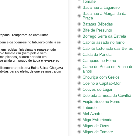
Tomate
Bacalhau á Lagareiro
Bacalhau à Margarida da
Praça
Batatas Bêbedas
Bife de Presunto
carapaus. Temperam-se com umas
Borrego Serra da Estrela
Cabrito assado no forno
em e dispõem-se no tabuleiro onde já se
Cabrito Estonado das Beiras
 em rodelas finíssimas e rega-se tudo
do o tomate cru (sem pele e sem
Calda da Panela
s picados, o louro cortado em
Carapaus no Forno
-se ainda um pouco de água e leva-se ao
Carne de Porco em Vinha-de-
il encontrar peixe na Beira Baixa. Chegava
alhos
ebidas para o efeito, de que se mostra um
Chouriça com Grelos
Coelho à Capitão-Mor
Couves do Lagar
Dobrada à moda da Covilhã
Feijão Seco no Forno
Laburdo
Mel-Azeite
Miga Esturricada
Migas de Ovos
Migas de Tomate