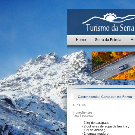
Home
Serra da Estrela
Mu
Gastronomia | Carapaus no Forno
ALCAINS
Ingredientes:
Para 4 pessoas
- 1 kg de carapaus ;
- 2 colheres de sopa de farinha ;
- 1 dl de azeite ;
- 1 tomate maduro ;