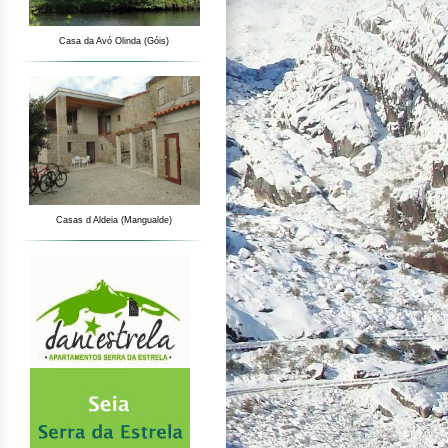
Casa da Avó Olinda (Góis)
Casas d Aldeia (Mangualde)