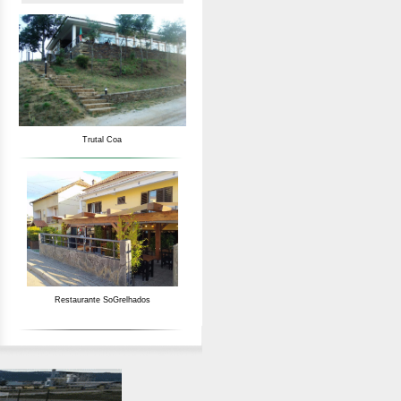
Trutal Coa
Restaurante SoGrelhados