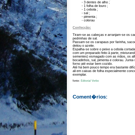
- 3 dentes de alho ;
- 1 folha de louro ;
- 1 cebola ;
- sal ;
- pimenta ;
- colorau
Confecção:
Tiram-se as cabeças e arranjam-se os 
pedrinhas de sal.
Passam-se os carapaus por farinha, sacod
deitou o azeite.
Espalha-se sobre o peixe a cebola cortada
com um preparado feito à parte, misturan
sementes) esmagado com as mãos, os alho
bocadinhos, sal, pimenta e colorau. Junta
forno até estar bem cozido.
Até há bem pouco tempo era bastante difíc
ali em caixas de folha especialmente conc
exemplar.
fonte:
Editorial Verbo
Coment�rios: