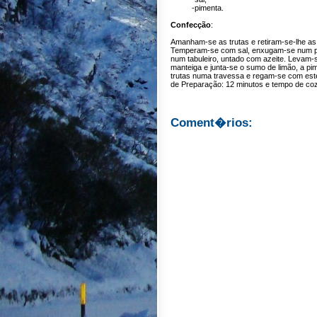
-pimenta.
Confecção
:
Amanham-se as trutas e retiram-se-lhe as 
Temperam-se com sal, enxugam-se num pa
num tabuleiro, untado com azeite. Levam-s
manteiga e junta-se o sumo de limão, a pi
trutas numa travessa e regam-se com est
de Preparação: 12 minutos e tempo de coz
Coment�rios: