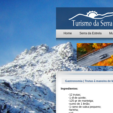
Home
Serra da Estrela
Mu
Gastronomia | Trutas á maneira de 
Ingredientes
:
-12 trutas;
-1 dl de azeite;
-125 gr de manteiga;
-sumo de 1 limão;
-1 ramo de salsa pequeno;
-farinha;
-sal;