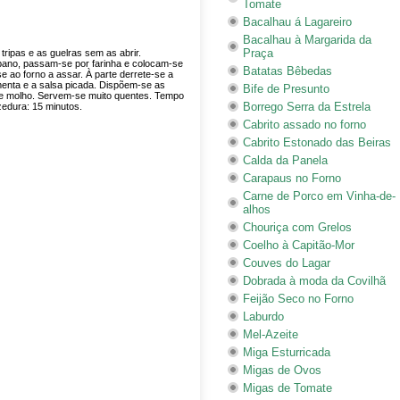
Tomate
Bacalhau á Lagareiro
Bacalhau à Margarida da
Praça
tripas e as guelras sem as abrir.
no, passam-se por farinha e colocam-se
Batatas Bêbedas
e ao forno a assar. À parte derrete-se a
menta e a salsa picada. Dispõem-se as
Bife de Presunto
e molho. Servem-se muito quentes. Tempo
Borrego Serra da Estrela
edura: 15 minutos.
Cabrito assado no forno
Cabrito Estonado das Beiras
Calda da Panela
Carapaus no Forno
Carne de Porco em Vinha-de-
alhos
Chouriça com Grelos
Coelho à Capitão-Mor
Couves do Lagar
Dobrada à moda da Covilhã
Feijão Seco no Forno
Laburdo
Mel-Azeite
Miga Esturricada
Migas de Ovos
Migas de Tomate