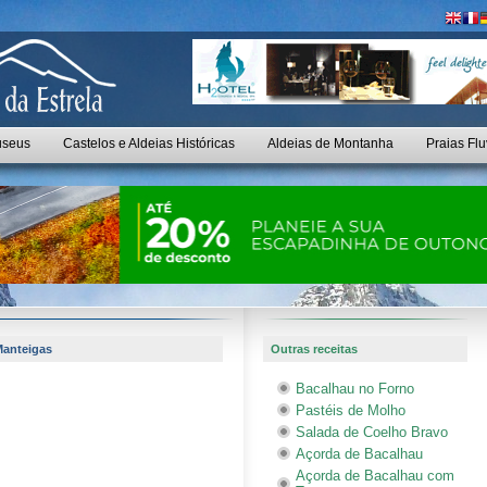
seus
Castelos e Aldeias Históricas
Aldeias de Montanha
Praias Flu
Manteigas
Outras receitas
Bacalhau no Forno
Pastéis de Molho
Salada de Coelho Bravo
Açorda de Bacalhau
Açorda de Bacalhau com