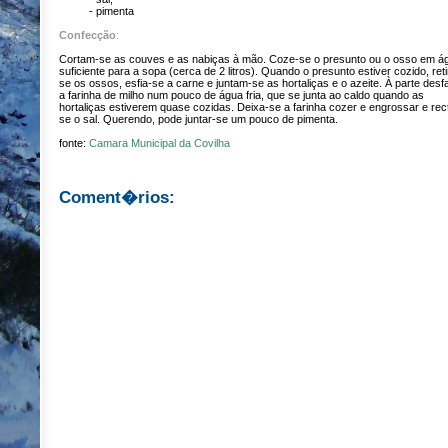
- pimenta
Confecção
:
Cortam-se as couves e as nabiças à mão. Coze-se o presunto ou o osso em á
suficiente para a sopa (cerca de 2 litros). Quando o presunto estiver cozido, ret
se os ossos, esfia-se a carne e juntam-se as hortaliças e o azeite. À parte desf
a farinha de milho num pouco de água fria, que se junta ao caldo quando as
hortaliças estiverem quase cozidas. Deixa-se a farinha cozer e engrossar e rect
se o sal. Querendo, pode juntar-se um pouco de pimenta.
fonte:
Camara Municipal da Covilha
Coment�rios: